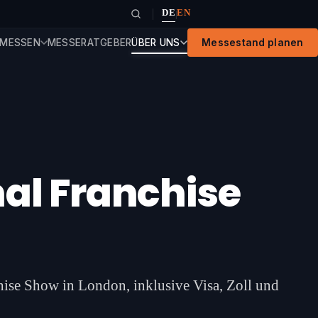
DE
EN
|
MESSEN
MESSERATGEBER
ÜBER UNS
Messestand planen
nal Franchise
chise Show in London, inklusive Visa, Zoll und